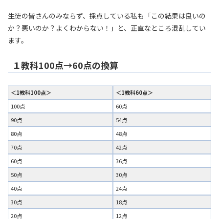
生徒の皆さんのみならず、採点している私も「この結果は良いの
か？悪いのか？よくわからない！」と、正直なところ混乱してい
ます。
１教科100点→60点の換算
＜1教科100点＞
＜1教科60点＞
100点
60点
90点
54点
80点
48点
70点
42点
60点
36点
50点
30点
40点
24点
30点
18点
20点
12点