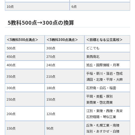
10点
6点
5教科500点→300点の換算
＜5教科500点満点＞
＜5教科300点満点＞
＜目標となる公立高校＞
500点
300点
どこでも
450点
270点
東西南北
400点
240点
旭丘・国際情報・月寒
手稲・新川・藻岩・啓成
350点
210点
清田・北陵・平岸・大麻
300点
180点
石狩南・白石・稲雲
平岡・英藍・厚別
250点
150点
東商業・啓北商業
江別・東陵・西陵・真栄
200点
120点
石狩翔陽・琴似工業
丘珠・札幌工業・南陵
150点
90点
当別・あすかぜ・白陵