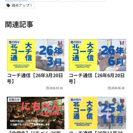
得点アップ！
関連記事
塾の日々
塾の日々
コーチ通信【26年3月20日
コーチ通信【26年6月20日
号】
号】
2026.03.19
2026.06.18
お知らせ
塾の日々
【中学生】にちべん 26年
コーチ通信【25年11月20