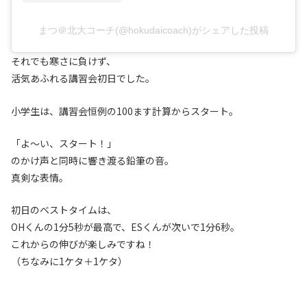
まつ＠北大コーチ(@hokudaicoach)がシェアした投稿
それでも寒さに負けず、
活気あふれる講習会初日でした。
小学生は、講習会恒例の100ます計算からスタート。
「よ〜い、スタート！」
のかけ声と同時に響き渡る鉛筆の音。
真剣な表情。
初日のベストタイムは、
OHくんの1分5秒が最高で、ESくんが次いで1分6秒。
これからの伸びが楽しみですね！
（ちなみに1ケタ＋1ケタ）