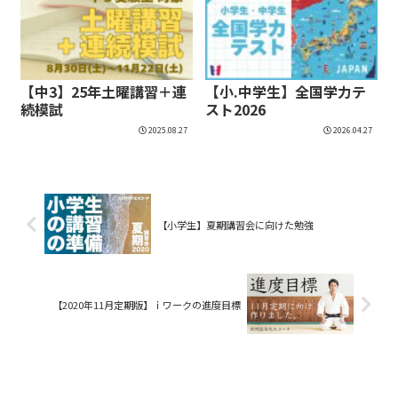
【中3】25年土曜講習＋連
【小.中学生】全国学力テ
続模試
スト2026
2025.08.27
2026.04.27
【小学生】夏期講習会に向けた勉強
【2020年11月定期版】ｉワークの進度目標