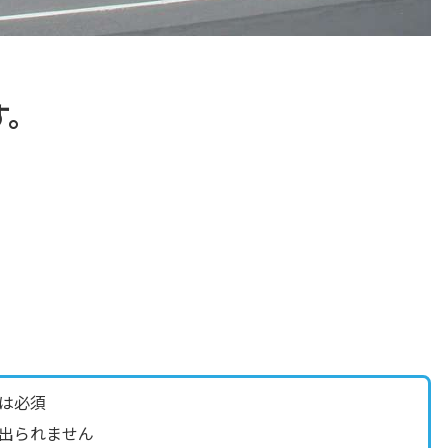
す。
。
は必須
出られません