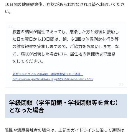
10日間の健康観察後、症状があらわれなければ塾へお通いくださ
い。
検査の結果が陰性であっても、感染した方と最後に接触し
た日の翌日から10日間は、朝、夕2回の体温測定を行う等
の健康観察を実施しますので、ご協力をお願いします。な
お、病状が出現した場合には、居住地の保健所まで連絡
をしてください。
新型コロナウイルス感染症 濃厚接触者へのご連絡
https://www.pref.hokkaido.lg.jp/hf/kst/hokennsienn5.html
学級閉鎖（学年閉鎖・学校閉鎖等を含む）
となった場合
陽性や濃厚接触者の場合は、上記のガイドラインに沿って通塾は