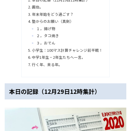
画伯。
年末年始をどう過ごす？
塾からのお願い（真剣）
１，揚げ物
２，タコ焼き
３，おでん
小学生：100マス計算チャレンジ前半戦！
中学1年生・2年生たちへ一言。
行く年、来る年。
本日の記録（12月29日12時集計）