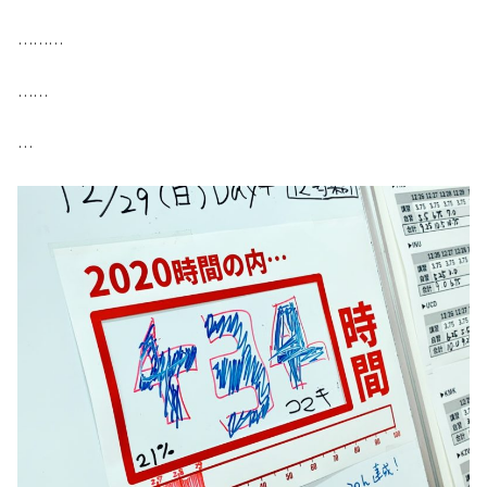
………
……
…