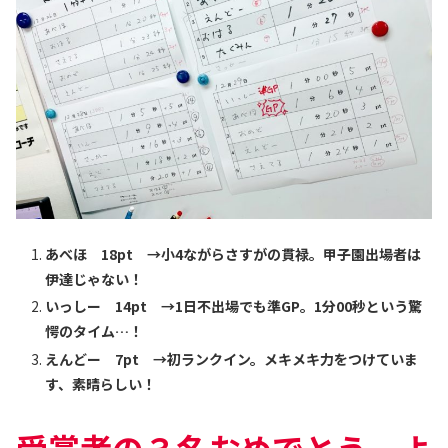
あべほ 18pt →小4ながらさすがの貫禄。甲子園出場者は
伊達じゃない！
いっしー 14pt →1日不出場でも準GP。1分00秒という驚
愕のタイム…！
えんどー 7pt →初ランクイン。メキメキ力をつけていま
す、素晴らしい！
受賞者の３名おめでとう、よ