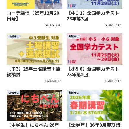
コーチ通信【25年12月20
【中1.2】全国学力テスト
日号】
25年第3回
2025.12.20
2025.10.17
お知らせ
お知らせ
【中3】25年土曜講習＋連
【小5.6】全国学力テスト
続模試
25年第2回
2025.08.27
2025.10.17
お知らせ
お知らせ
【中学生】にちべん 26年
【全学年】26年3月春期講