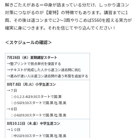
解きごたえがある＝中身が詰まっている分だけ、しっかり道コン
対策につながるのが【夏特】の特徴でもあります。講習までに1
周、その後は道コンまでに2～3周やりこめばSS60を超える実力が
確実に身につきます。それを信じてやり込んでください！
＜スケジュールの確認＞
7月26日（水）夏期講習スタート
→塾プリントで弱点単元を復習する
→テキストが完成した人から道コン過去問に挑む
→進みが速い人は道コン過去問の違う年度を追加する
8月7.8日（月.火）小学生道コン
→７日
：小1.2.3.4は9:30スタートで国.算
：小5は9:30スタートで国.算.社.理.英
→８日
：小6は9:30スタートで国.算.社.理.英
8月10.11日（木.金）中学生道コン
→１０日
：中2は9:30スタートで国.算.社.理.英