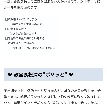
一部、節度を持って飲食が出来ない人がいるので、以下のように
ルールを取り決めます。
□飲み物はカバンにしまう
（授業中でも給水は認めます）
□お菓子類は禁止
（アメやガムも禁止です）
□部活等でお腹が持たない時のみ
許可を得た上で軽食ＯＫ
（汚すもの・においのするものは避ける）
🐦 教室長松浦の”ボソッと” 🐦
▼定期テスト。勉強をやり切った人が、軒並み結果を残した。俯
瞰すると、結果が良かった人ほど粘り強く教室に残って勉強して
いて、結果がイマイチだった人ほどアッサリ帰る。悲しいかな、