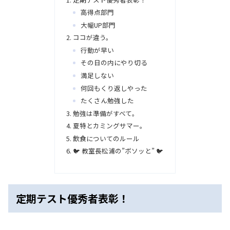
高得点部門
大幅UP部門
ココが違う。
行動が早い
その日の内にやり切る
満足しない
何回もくり返しやった
たくさん勉強した
勉強は準備がすべて。
夏特とカミングサマー。
飲食についてのルール
🐦 教室長松浦の”ボソッと” 🐦
定期テスト優秀者表彰！