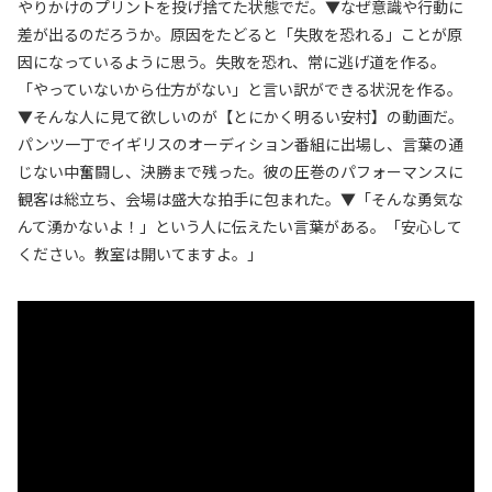
やりかけのプリントを投げ捨てた状態でだ。▼なぜ意識や行動に
差が出るのだろうか。原因をたどると「失敗を恐れる」ことが原
因になっているように思う。失敗を恐れ、常に逃げ道を作る。
「やっていないから仕方がない」と言い訳ができる状況を作る。
▼そんな人に見て欲しいのが【とにかく明るい安村】の動画だ。
パンツ一丁でイギリスのオーディション番組に出場し、言葉の通
じない中奮闘し、決勝まで残った。彼の圧巻のパフォーマンスに
観客は総立ち、会場は盛大な拍手に包まれた。▼「そんな勇気な
んて湧かないよ！」という人に伝えたい言葉がある。「安心して
ください。教室は開いてますよ。」