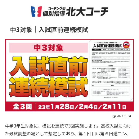
中3対象│入試直前連続模試
2023.01.04
中学3年生対象に、模試を連続で3回実施します。高校入試に向け
た最終調整の場として想定しており、第１回目は第６回道コン、