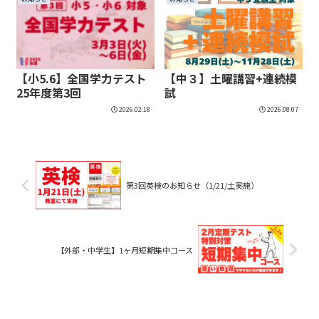
【小5.6】全国学力テスト
【中３】土曜講習+連続模
25年度第3回
試
2026.02.18
2026.08.07
第3回英検のお知らせ（1/21/土実施）
【外部・中学生】1ヶ月短期集中コース