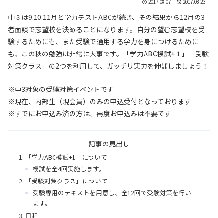
2017.08.07
2017.08.23
中３は9.10.11月と学力テストABCが続き、その結果から12月の3
者面談で志望校を決めることになります。自分の望む志望校を受
験するためにも、また受験で通用する学力を身につけるために
も、この秋の勉強は非常に大事です。「学力ABC模試+１」「受験
対策クラス」の2つを利用して、ガッチリ実力を伸ばしましょう！
※中3対象の受験対策イベントです
※現在、内部生（現会員）のみの申込受付となっております
※すでにお申込み済の方は、再度お申込みは不要です
記事の見出し
「学力ABC模試+1」について
模試を全4回実施します。
「受験対策クラス」について
受験専用のテキストを用意し、全12回で受験対策を行い
ます。
日程