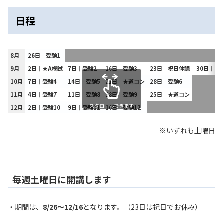
日程
8月
26日│受験1
9月
2日│★A模試
7日│受験2
16日│受験3
23日│祝日休講
30日│★
10月
7日│受験4
14日│受験5
21日│★道コン
28日│受験6
11月
4日│受験7
11日│受験8
18日│受験9
25日│★道コン
スクロールできます
12月
2日│受験10
9日│受験11
16日│受験12
※いずれも土曜日
毎週土曜日に開講します
・期間は、
8/26～12/16
となります。（23日は祝日でお休み）