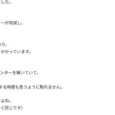
ました。
ターが完成し、
、
、
わり、
りかかっています。
ィンターを解いていて、
する時間も思うように取れません。
すよね。
たく同じです）