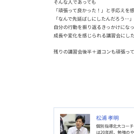
そんな人であっても
「頑張って良かった！」と手応えを
「なんで先延ばしにしたんだろう…
自分の行動を振り返るきっかけにな
成長や変化を感じられる講習会にし
残りの講習会後半＋道コンも頑張っ
松浦 孝明
個別指導北大コーチ
は20年超、勉強の