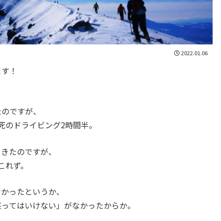
2022.01.06
ます！
。
たのですが、
死のドライビング2時間半。
てきたのですが、
これず。
なかったというか、
笑ってはいけない」がなかったからか。
、