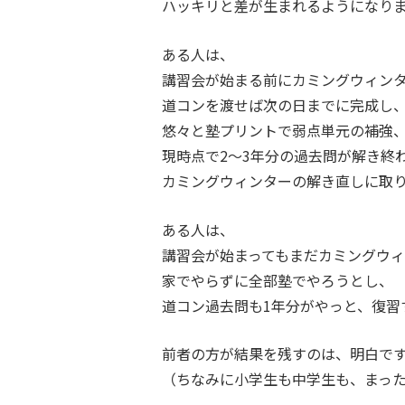
ハッキリと差が生まれるようになり
ある人は、
講習会が始まる前にカミングウィン
道コンを渡せば次の日までに完成し
悠々と塾プリントで弱点単元の補強
現時点で2〜3年分の過去問が解き終
カミングウィンターの解き直しに取
ある人は、
講習会が始まってもまだカミングウ
家でやらずに全部塾でやろうとし、
道コン過去問も1年分がやっと、復習
前者の方が結果を残すのは、明白で
（ちなみに小学生も中学生も、まっ